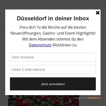
IMG_8217
/
11. November 2021