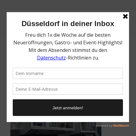
IMG_7737
/
31. Mai 2021