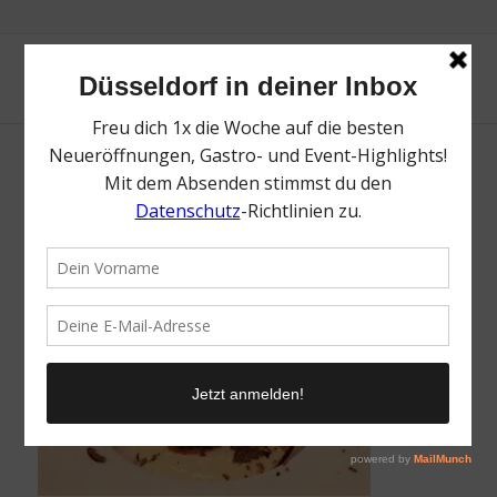
IMG_1064
/
15. Januar 2018