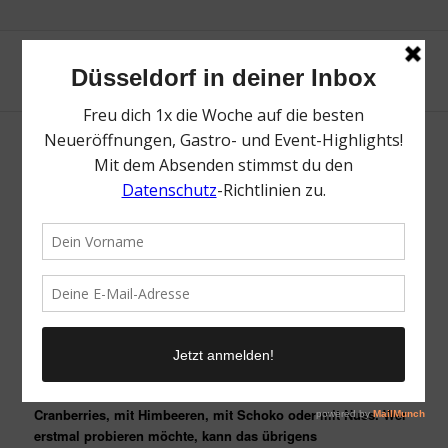
Bananen sind wahre Alleskönner. Sie sind gut für Herz,
Knochen und sorgen sogar für gute Laune. In Deutschland
wird sie besonders gerne pur gegessen, oder im Müsli. In
Australien backt man damit sogar Kuchen: banana bread. In
den Genuss dieses Kuchens gekommen, sind auch ein
paar Düsseldorfer Studenten bei einer Tour durch Australien
und haben sich kurzerhand entschlossen zurück in
Düsseldorf ihre Vision „Bananenbrot für Deutschland“
umzusetzen.
Bei be bananas bekommt ihr Bananenbrot in sechs
unterschiedlichen Sorten: pur, mit Blaubeeren, mit
Cranberries, mit Himbeeren, mit Schoko oder mit Nuss. Wer
erstmal probieren möchte, kann das übrigens