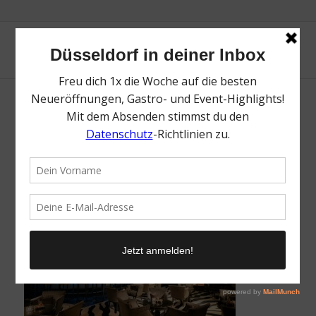
Capella Bar Breidenbacher Hof |
Kartendeal Mr. Düsseldorf
/
9. August 2019