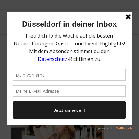
Monheim am Rhein | Mitte Shopping |
Magazin | Mr. Düsseldorf | Foto: Joshua A.
Hoffmann
/
16. Mai 2025