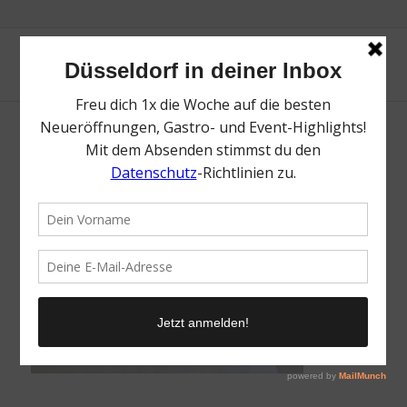
Auregio_Ueber_uns
/
25. September 2024