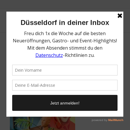
IMG_1751_jpg
/
9. April 2021