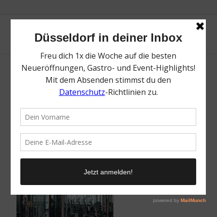
TRU Fitness Gym | Lieblingsladen | Mr.
Düsseldorf | Foto: Ho-Wing Siu
/
22. Januar 2024