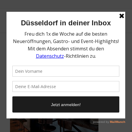
The Pars Club Theke
/
24. August 2018