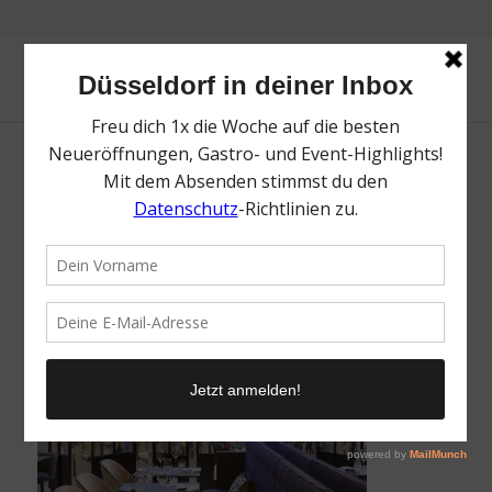
The Fritz | Lieblingsladen | Mr. Düsseldorf |
Foto: Floor Knaapen
/
1. Juni 2023