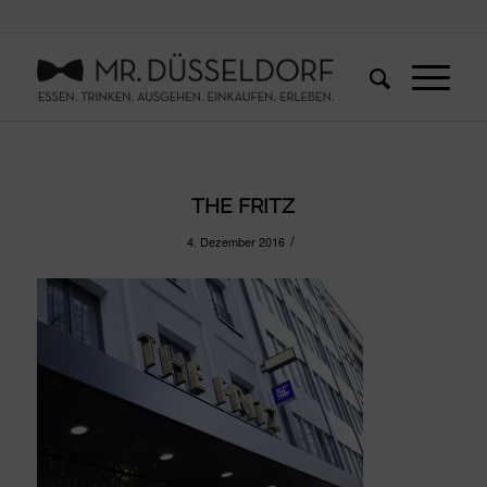
THE FRITZ
/
4. Dezember 2016