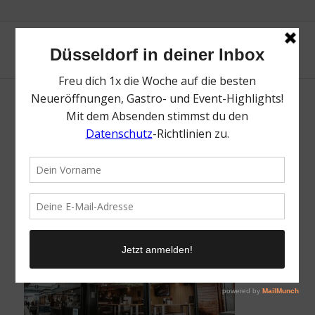
Steakschmiede by Don Carne |
Lieblingsladen | Außenansicht | Mr.
Düsseldorf
/
6. Mai 2019