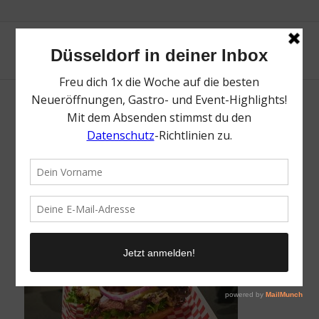
SEVENS | Lieblingsladen | Mr. Düsseldorf |
Foto: SEVENS
/
18. Mai 2026