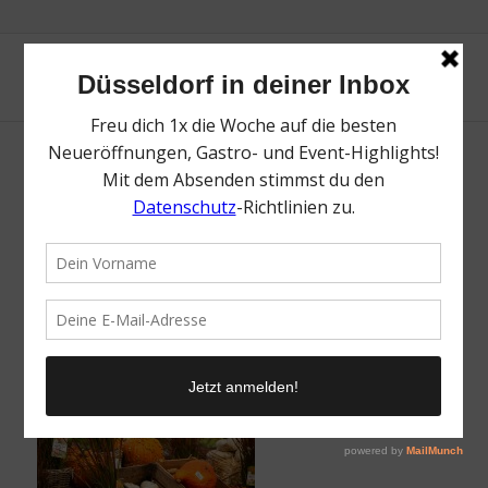
Schley’s | Lieblingsladen | Mr. Düsseldorf |
Foto: Nico Eifert
/
24. September 2025