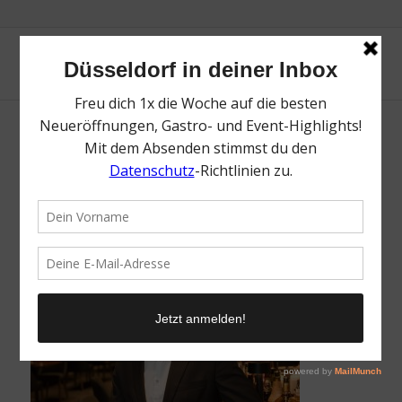
Georgios Kyriakis | Restaurant General
Manager | Qomo Rheinturm Düsseldorf
/
8. Dezember 2019