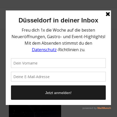
Gold Diamond Dessert | Qomo
/
8. Dezember 2019