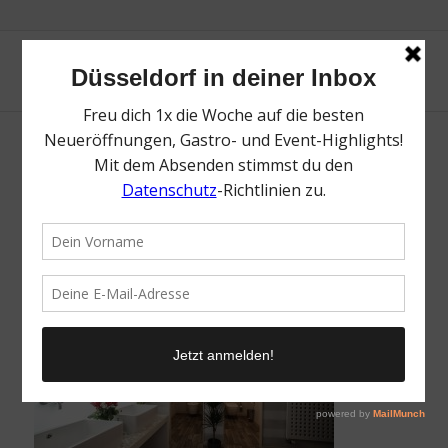
Phannee | Badezimmer | Lieblingsladen |
Mr. Düsseldorf | Bild: Melanie Zanin
/
26. Juli 2019