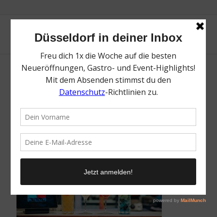
People’s Place | Lieblingsladen | Mr.
Düsseldorf | Foto: Ho-Wing Siu
/
4. August 2022