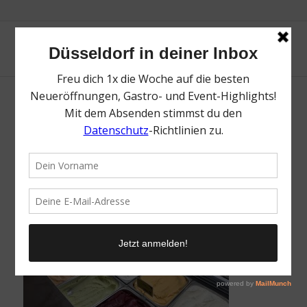
Nordmanns Eisfabrik | Lieblingsladen | Mr.
Düsseldorf | Foto: Mr. Düsseldorf
/
26. Juni 2026