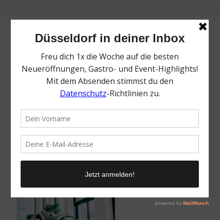
NIO House Düsseldorf | Lieblingsladen | Mr.
Düsseldorf | Fotos: Ho-Wing Siu
/
9. Oktober 2023