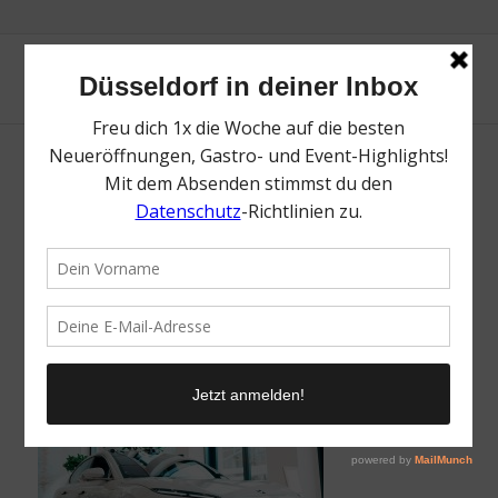
NIO House Düsseldorf | Lieblingsladen | Mr.
Düsseldorf | Fotos: Ho-Wing Siu
/
3. November 2023