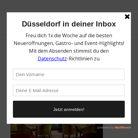
DUSOKA; me and all Hotel Düsseldorf
Oberkassel; me and all Hotels; made by
Lindner
/
9. Mai 2022