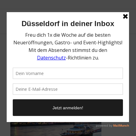
KD Eventschiffe Düsseldorf | Lieblingsladen
| Mr. Düsseldorf | Foto: KD
/
17. Dezember 2025