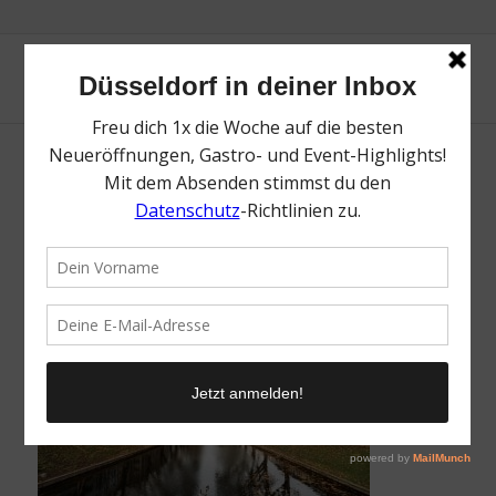
Kalia Lab | Lieblingsladen | Mr. Düsseldorf |
Foto: Nico Eifert
/
27. November 2025