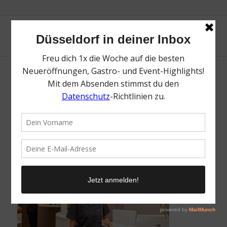
Kalia Lab | Lieblingsladen | Mr. Düsseldorf |
Foto: Nico Eifert
/
27. November 2025