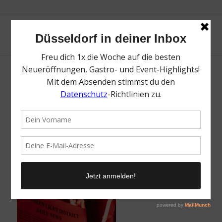
Green Light District Düsseldorf |
Lieblingsladen | Mr. Düsseldorf | Fotos: Ho-
Wing Siu
/
12. Juni 2023