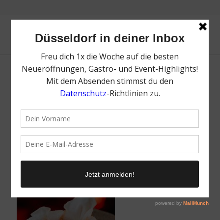
Green Light District Düsseldorf |
Lieblingsladen | Mr. Düsseldorf | Fotos: Ho-
Wing Siu
/
12. Juni 2023