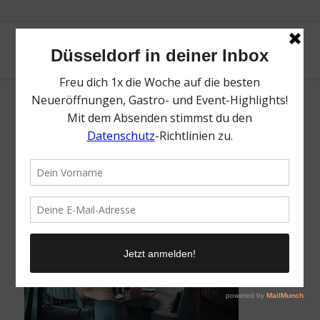
GRANDE ÉTOILE | Lieblingsladen | Mr.
Düsseldorf | Foto: Ho-Wing Siu
/
11. Juli 2024