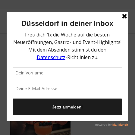
GRANDE ÉTOILE | Lieblingsladen | Mr.
Düsseldorf | Foto: Ho-Wing Siu
/
11. Juli 2024