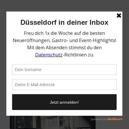
Sektbar | Lieblingsladen | Mr. Düsseldorf |
Bild: Galopprennbahn Düsseldorf
/
17. April 2023