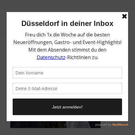
Schneekönigin, Hans Jörg Michel
/
14. Februar 2017