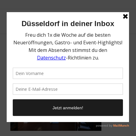
Cove-0867
/
4. März 2021