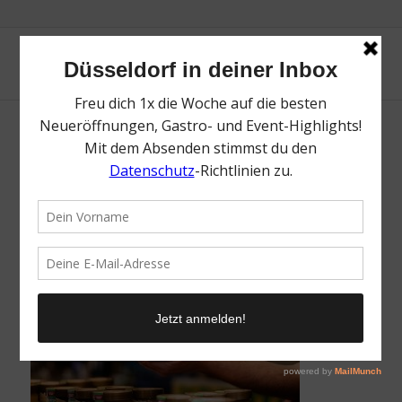
Der Carlsplatz in Düsseldorf |
Lieblingsladen | Mr.Düsseldorf | Foto:
Kristina Fendesack
/
4. Februar 2022