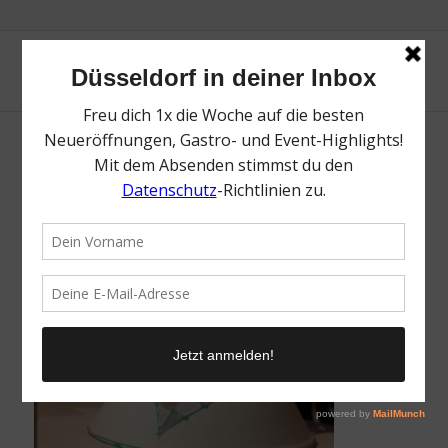
Manufattura | 5 Orte der Kreativität in
Düsseldorf | Mr. Düsseldorf | Foto:
Manufattura
/
25. November 2019