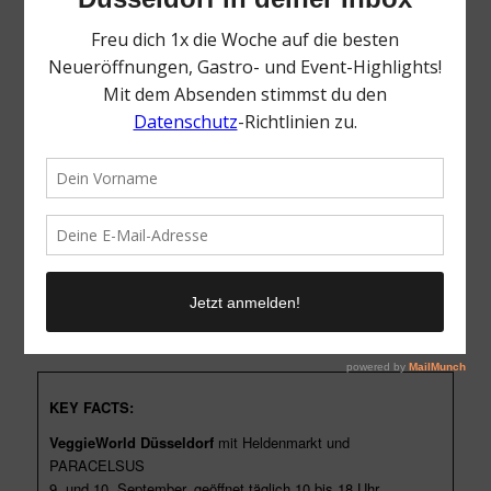
Bühnenprogramm gibt es unter
www.veggieworld.de
.
Und das ist noch längst nicht alles: Denn parallel zur
VeggieWorld Düsseldorf findet der Heldenmarkt statt,
Deutschlands größte und führende Messe für nachhaltigen
Lifestyle. In diesem Jahr stellen rund 85 Aussteller ihre Produkte
aus kontrolliert ökologischer, fairer und Ressourcen
schonender Herstellung vor, dazu lockt auch hier ein attraktives
Showprogramm und die legendäre Tombola mit attraktiven
Gewinnen.
Mit nur einem Ticket erhaltet ihr Zugang zu beiden Messen und
obendrein zur Gesundheitsmesse PARACELSUS, die zeitgleich
im „Areal Böhler“ mit rund 50 Ausstellern stattfindet. Ein Ticket,
zwei Tage, drei Messen ganz im Zeichen des vegan-
vegetarischen, nachhaltigen und gesunden Lebensstils!
KEY FACTS:
VeggieWorld Düsseldorf
mit Heldenmarkt und
PARACELSUS
9. und 10. September, geöffnet täglich 10 bis 18 Uhr