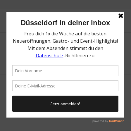
© Copyright - Mr. Düsseldorf 2026
FAQ
NEWSLETTER
FÜR KOOPERATIONSPARTNER
JOBS
IMPRESSUM & DATENSCHUTZ
AGB
WIDERRUFSRECHT
MITGLIEDSCHAFT KÜNDIGEN