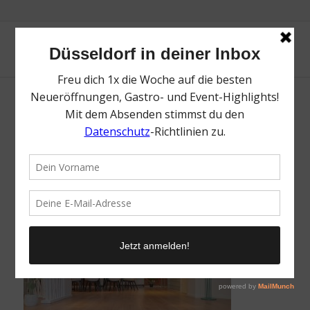
CoPiDUS Loft² | Das Loft | Magazin | Mr.
Düsseldorf | Foto: CoPiDUS
/
20. Mai 2025