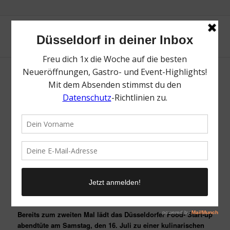
Bereits zum zweiten Mal lädt das Düsseldorfer Food- Start-up
abendtüte am Samstag, den 16. Juli zu einer kulinarischen