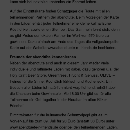
kann sich bei nextbike kostenlos ein Fahrrad leihen.
Auf der Eintrittskarte finden Schatzjäger die Route mit allen
teilnehmenden Partnern der abendtüte. Beim Vorzeigen der Karte
in den Läden erhält jeder Teilnehmer eine kleine kulinarische
Köstlichkeit sowie einen Stempel. Das Sammeln lohnt sich, denn
es gibt Preise der lokalen Partner im Wert von 570 Euro zu
gewinnen. Dazu einfach am Ende des Tages die vollgestempelte
Karte auf der Website www.abendtuete-n- friends.de hochladen.
Freunde der abendtüte kennenlernen
Neben der abendtüte sind auch in diesem Jahr wieder viele
individuelle und raffinierte Läden mit dabei, dazu gehören u.a. der
Holy Craft Beer Store, Greentrees, Frucht & Genuss, OLIVE –
Feines für die Sinne, KochDichTürkisch und Kucheneck. Ein
Besuch aller Läden ist natürlich nicht verpflichtend, erhöht aber
die Chancen beim Gewinnspiel. Ab 18.00 Uhr gibt es für alle
Teilnehmer ein Get-together in der Florabar im alten Bilker
Friedhof.
Eintrittskarten für die kulinarische Schnitzeljagd gibt es im
Vorverkauf bis zum 09. Juli für 20 Euro (anstatt 30 Euro) unter
www.abendtuete-n-friends.de oder bei den teilnehmenden Läden.