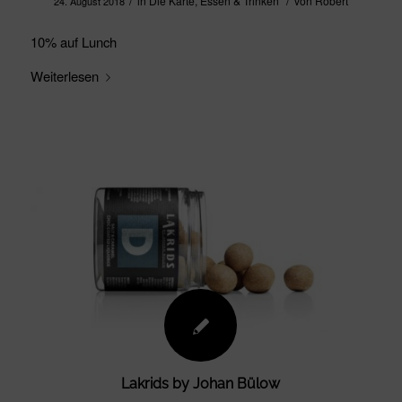
/
/
in
Die Karte
,
Essen & Trinken
von
Robert
24. August 2018
10% auf Lunch
Weiterlesen
Lakrids by Johan Bülow