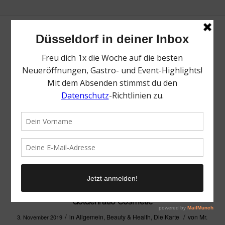
Goldenratio Cosmetic
/
/
in
Allgemein
,
Beauty & Health
,
Die Karte
von
Mr.
3. November 2019