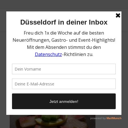
Nagaya | Top Sushi Restaurants in
Düsseldorf | Magazin | Mr. Düsseldorf | Foto:
Björn Bittner
/
5. April 2022