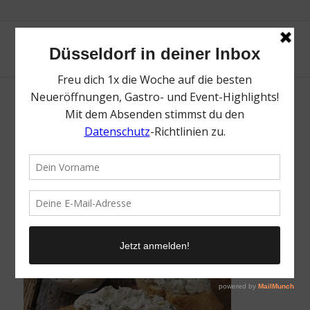
Frischka╠êsecreme198
/
2. Dezember 2024