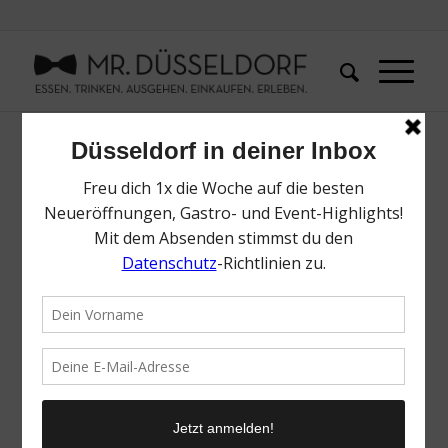
Bezirk 10
Garath, Hellerhof
Hier gibt es noch keinen Lieblingsladen. Hast du eine
Empfehlung für mich?
Name
*