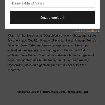
Ein Ort für echte Eisliebhaber
Was mich bei Nordmanns Düsseldorf vor allem überzeugt, ist die
Mischung aus Qualität, Kreativität und familiärer Atmosphäre. Es
ist einer dieser Orte, an denen aus einem kurzen Eis-Stopp
schnell ein entspannter Nachmittag wird. Du nimmst Platz,
probierst neue Sorten, über die du vorher noch nie nachgedacht
hast, beobachtest das bunte Treiben in Flingern und merkst
irgendwann, dass du eigentlich gar nicht wieder aufstehen
möchtest.
Nordmanns Eisfabrik
| Hermannstraße 22a | 40233 Düsseldorf