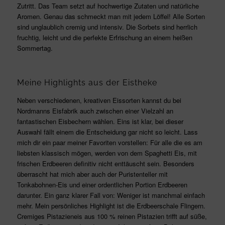
Zutritt. Das Team setzt auf hochwertige Zutaten und natürliche
Aromen. Genau das schmeckt man mit jedem Löffel! Alle Sorten
sind unglaublich cremig und intensiv. Die Sorbets sind herrlich
fruchtig, leicht und die perfekte Erfrischung an einem heißen
Sommertag.
Meine Highlights aus der Eistheke
Neben verschiedenen, kreativen Eissorten kannst du bei
Nordmanns Eisfabrik auch zwischen einer Vielzahl an
fantastischen Eisbechern wählen. Eins ist klar, bei dieser
Auswahl fällt einem die Entscheidung gar nicht so leicht. Lass
mich dir ein paar meiner Favoriten vorstellen: Für alle die es am
liebsten klassisch mögen, werden von dem Spaghetti Eis, mit
frischen Erdbeeren definitiv nicht enttäuscht sein. Besonders
überrascht hat mich aber auch der Puristenteller mit
Tonkabohnen-Eis und einer ordentlichen Portion Erdbeeren
darunter. Ein ganz klarer Fall von: Weniger ist manchmal einfach
mehr. Mein persönliches Highlight ist die Erdbeerschale Flingern.
Cremiges Pistazieneis aus 100 % reinen Pistazien trifft auf süße,