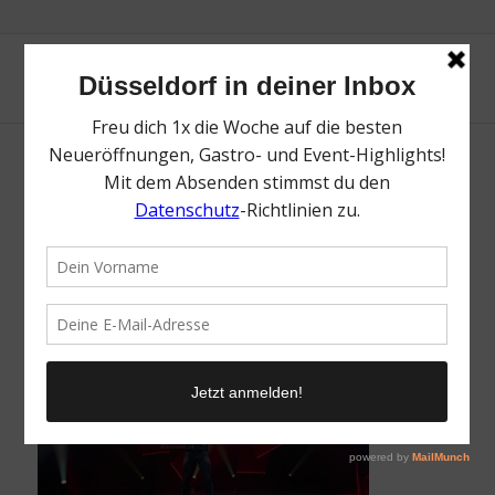
Apollo Varieté | Lieblingsladen | Mr.
Düsseldorf | Foto: Apollo Varieté
/
22. September 2022