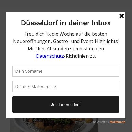
Tonkatsu Gonta | Top Spots in Little Tokyo
Düsseldorf | Mr. Düsseldorf | Foto: Tonkatsu
Gonta
/
28. Mai 2024