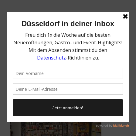
Takagi _ Little Tokyo _ Die besten
Restaurants, Cafés und Geschäfte im
Japanviertel _ Mr. Düsseldorf _ Topliste _
Foto Takagi
/
28. Mai 2024