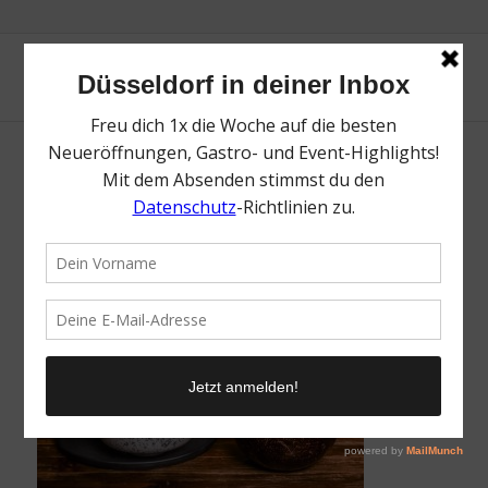
Namu | Top Spots in Little Tokyo Düsseldorf
| Mr. Düsseldorf | Foto: Namu
/
28. Mai 2024