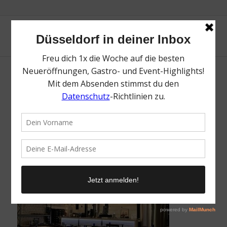
Brauerei Kuerzer | UEFA EURO 2024 – Top
Orte für Public Viewing in Düsseldorf | Mr.
Düsseldorf | Topliste | Foto Mr. Duesseldorf
/
16. April 2024