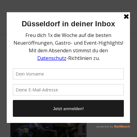
ABENTEUERLAND | Magazin | Mr.
Düsseldorf | Foto: Jochen Quast
/
27. Juni 2024